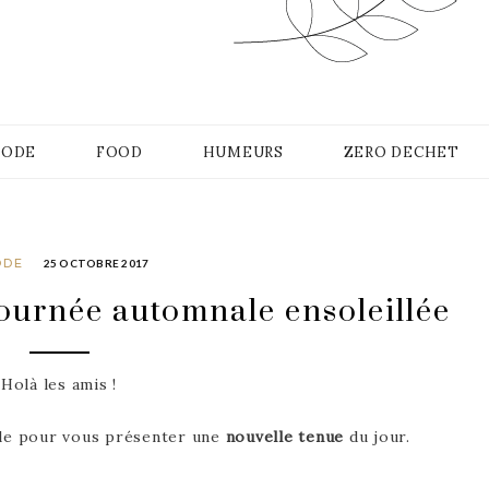
G
ODE
FOOD
HUMEURS
ZERO DECHET
ODE
25 OCTOBRE 2017
ournée automnale ensoleillée
Holà les amis !
icle pour vous présenter une
nouvelle tenue
du jour.