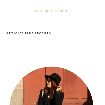
CONTINUE READING
ARTICLES PLUS RÉCENTS
Navigation
des
articles